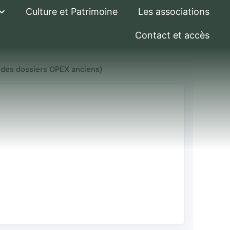
Culture et Patrimoine
Les associations
Contact et accès
i des dossiers OPEX anciens)
n (pour
s OPEX