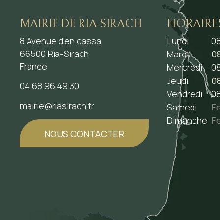
MAIRIE DE RIA SIRACH
HORAIRE
8 Avenue d’en cassa
Lundi
08
66500 Ria-Sirach
Mardi
08
France
Mercredi
08
Jeudi
08
04.68.96.49.30
Vendredi
08
mairie@riasirach.fr
Samedi
F
Dimanche
F
NOUS CONTACTER