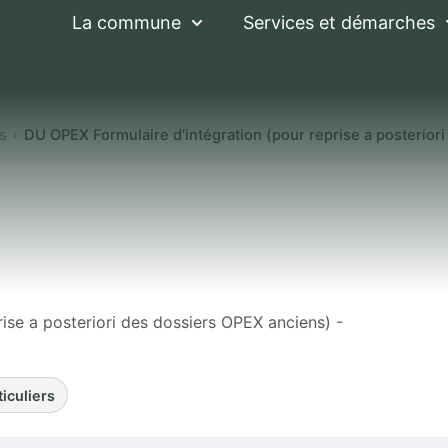
La commune
Services et démarches
es
DU OPEX Formulaire d'intégration (pour reprise a posterior
laire d'intégratio
eriori des dossier
ise a posteriori des dossiers OPEX anciens) -
ticuliers