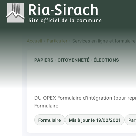
Accueil
Particulier
Services en ligne et formulair
PAPIERS - CITOYENNETÉ - ÉLECTIONS
DU OPEX Formu
reprise a post
anciens)
DU OPEX Formulaire d'intégration (pour repr
Formulaire
Formulaire
Mis à jour le 19/02/2021
Par