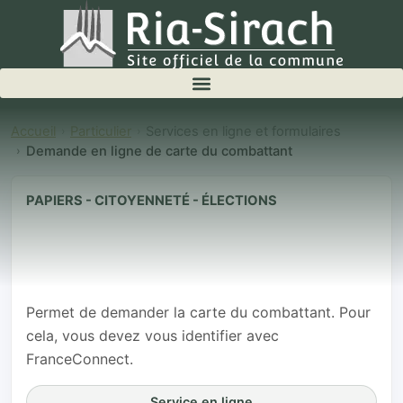
Accueil
Particulier
Services en ligne et formulaires
Demande en ligne de carte du combattant
PAPIERS - CITOYENNETÉ - ÉLECTIONS
Demande en
ligne de carte
du combattant
Permet de demander la carte du combattant. Pour
cela, vous devez vous identifier avec
FranceConnect.
Service en ligne