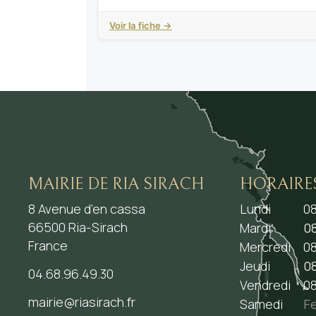
Voir la fiche →
MAIRIE DE RIA SIRACH
HORAIRE
8 Avenue d’en cassa
Lundi
08
66500 Ria-Sirach
Mardi
08
France
Mercredi
08
Jeudi
08
04.68.96.49.30
Vendredi
08
mairie@riasirach.fr
Samedi
F