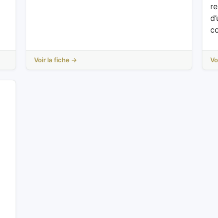
re
d’
c
Voir la fiche →
Vo