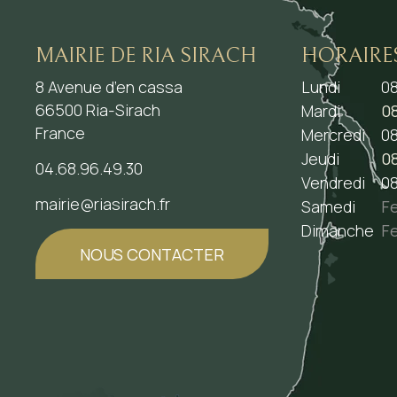
MAIRIE DE RIA SIRACH
HORAIRE
8 Avenue d’en cassa
Lundi
08
66500 Ria-Sirach
Mardi
08
France
Mercredi
08
Jeudi
08
04.68.96.49.30
Vendredi
08
mairie@riasirach.fr
Samedi
F
Dimanche
F
NOUS CONTACTER