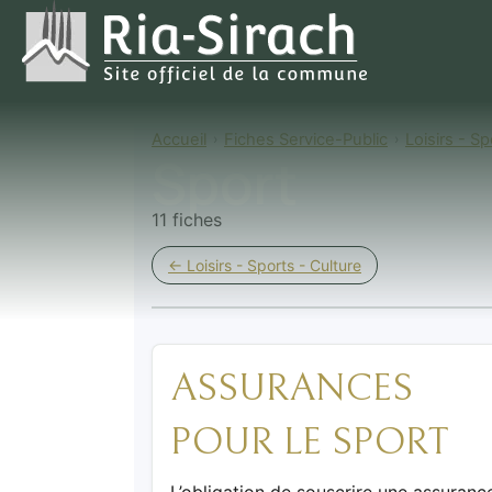
Accueil
Fiches Service-Public
Loisirs - Sp
Sport
11 fiches
← Loisirs - Sports - Culture
ASSURANCES
POUR LE SPORT