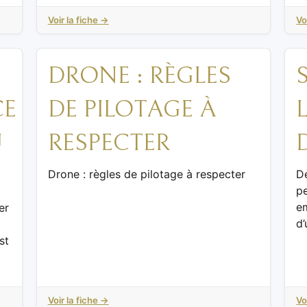
Voir la fiche →
Vo
DRONE : RÈGLES
CE
DE PILOTAGE À
U
RESPECTER
Drone : règles de pilotage à respecter
De
p
em
er
d’
st
Voir la fiche →
Vo