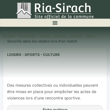
Accueil
Particulier
Loisirs - Sports - Culture
Sport
Sécurité dans les stades lors d'un match
LOISIRS - SPORTS - CULTURE
Sécurité dans
les stades lors
d'un match
Des mesures collectives ou individuelles peuvent
être mises en place pour empêcher les actes de
violences lors d'une rencontre sportive.
Fiche pratique