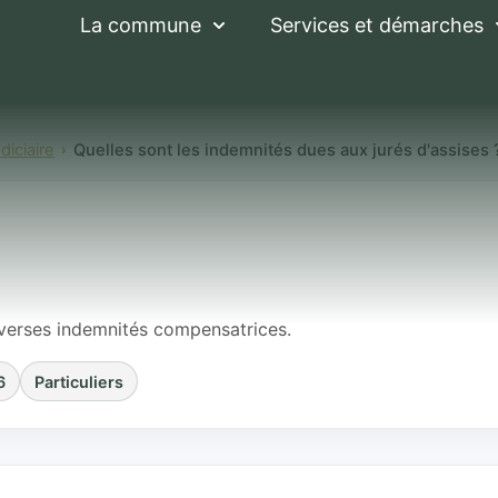
La commune
Services et démarches
iciaire
Quelles sont les indemnités dues aux jurés d'assises 
les indemnités dues
iverses indemnités compensatrices.
6
Particuliers