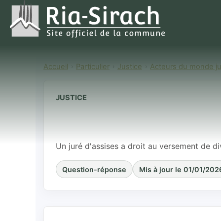
Accueil
Particulier
Justice
Acteurs du monde jud
JUSTICE
Quelles sont 
d'assises ?
Un juré d'assises a droit au versement de d
Question-réponse
Mis à jour le 01/01/202