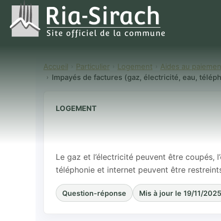
Accueil
Particulier
Logement
Aides au paiement
Impayés de factures (gaz, électricité, eau, télé
LOGEMENT
Impayés de fac
téléphone, in
Le gaz et l’électricité peuvent être coupés, l
téléphonie et internet peuvent être restreints
Question-réponse
Mis à jour le 19/11/202