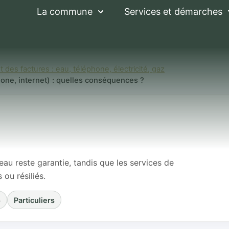
La commune
Services et démarches
 des factures : eau, téléphone, électricité, gaz
phone, internet) : quelles conséquences ?
tures (gaz, électri
ternet) : quelles c
’eau reste garantie, tandis que les services de
 ou résiliés.
5
Particuliers