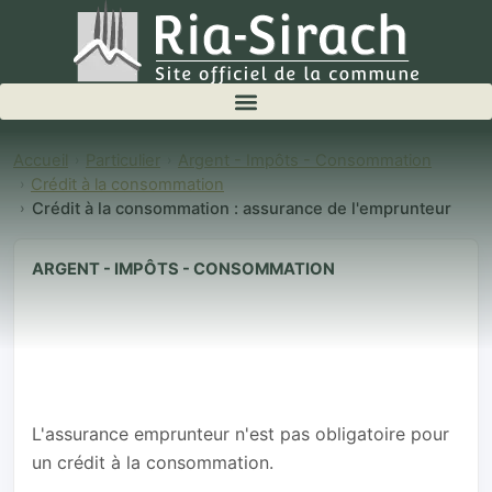
Accueil
Particulier
Argent - Impôts - Consommation
Crédit à la consommation
Crédit à la consommation : assurance de l'emprunteur
ARGENT - IMPÔTS - CONSOMMATION
Crédit à la
consommation :
assurance de
l'emprunteur
L'assurance emprunteur n'est pas obligatoire pour
un crédit à la consommation.