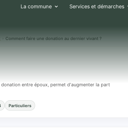
La commune
Services et démarches
t
Comment faire une donation au dernier vivant ?
 une donation au 
e donation entre époux, permet d'augmenter la part
4
Particuliers