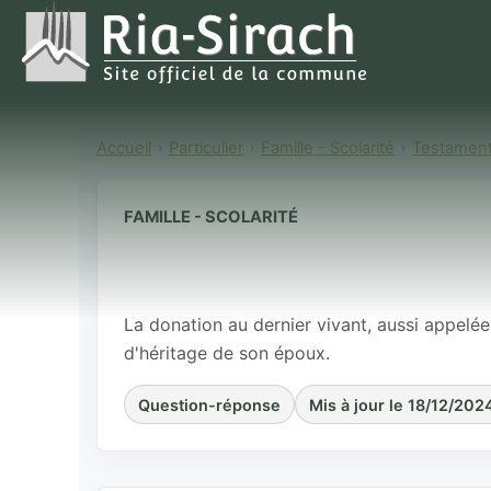
Accueil
Particulier
Famille - Scolarité
Testamen
FAMILLE - SCOLARITÉ
Comment faire
vivant ?
La donation au dernier vivant, aussi appelé
d'héritage de son époux.
Question-réponse
Mis à jour le 18/12/202