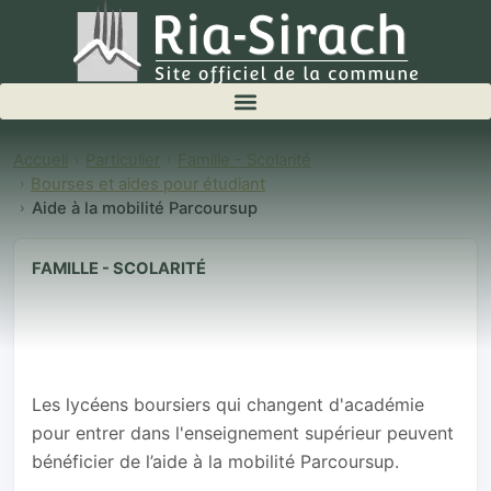
Accueil
Particulier
Famille - Scolarité
Bourses et aides pour étudiant
Aide à la mobilité Parcoursup
FAMILLE - SCOLARITÉ
Aide à la
mobilité
Parcoursup
Les lycéens boursiers qui changent d'académie
pour entrer dans l'enseignement supérieur peuvent
bénéficier de l’aide à la mobilité Parcoursup.