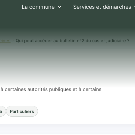
La commune
Services et démarches
eines
Qui peut accéder au bulletin n°2 du casier judiciaire ?
er au bulletin n°2 
 à certaines autorités publiques et à certains
5
Particuliers