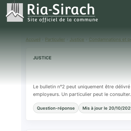
Accueil
Particulier
Justice
Condamnations et p
JUSTICE
Qui peut accéd
judiciaire ?
Le bulletin n°2 peut uniquement être délivré
employeurs. Un particulier peut le consulter.
Question-réponse
Mis à jour le 20/10/202