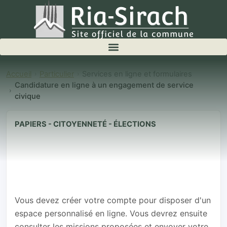
Accueil
Particulier
Services en ligne et formulaires
Candidature en ligne à un engagement de service
civique
PAPIERS - CITOYENNETÉ - ÉLECTIONS
Candidature en
ligne à un
engagement de
service civique
Vous devez créer votre compte pour disposer d'un
espace personnalisé en ligne. Vous devrez ensuite
consulter les missions proposées et envoyer votre