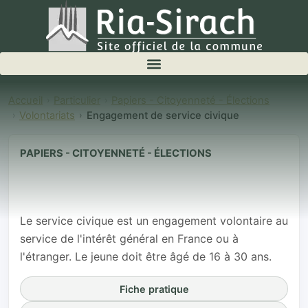
Accueil
Particulier
Papiers - Citoyenneté - Élections
Volontariats
Engagement de service civique
PAPIERS - CITOYENNETÉ - ÉLECTIONS
Engagement de
service civique
Le service civique est un engagement volontaire au
service de l'intérêt général en France ou à
l'étranger. Le jeune doit être âgé de 16 à 30 ans.
Fiche pratique