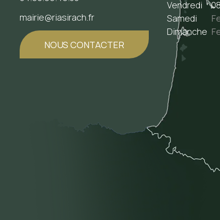
Vendredi
08
mairie@riasirach.fr
Samedi
F
Dimanche
F
NOUS CONTACTER