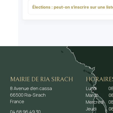
Élections : peut-on s'inscrire sur une li
MAIRIE DE RIA SIRACH
HORAIRE
8 Avenue d’en cassa
Lundi
08
66500 Ria-Sirach
Mardi
08
France
Mercredi
08
Jeudi
08
04.68.96.49.30