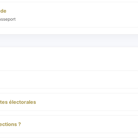
nde
Passeport
stes électorales
ections ?