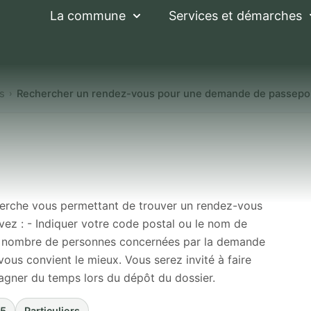
La commune
Services et démarches
es
Rechercher un rendez-vous pour une demande de passepo
n rendez-vous pour
asseport
herche vous permettant de trouver un rendez-vous
vez : - Indiquer votre code postal ou le nom de
e nombre de personnes concernées par la demande
vous convient le mieux. Vous serez invité à faire
agner du temps lors du dépôt du dossier.
25
Particuliers