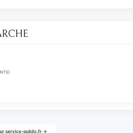
ARCHE
ANTS)
sur service-public.fr →