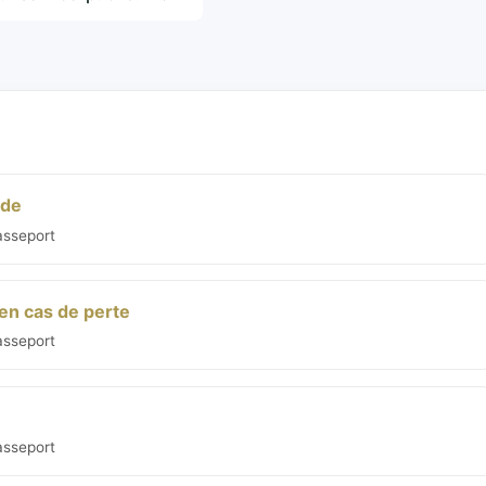
nde
Passeport
en cas de perte
Passeport
Passeport