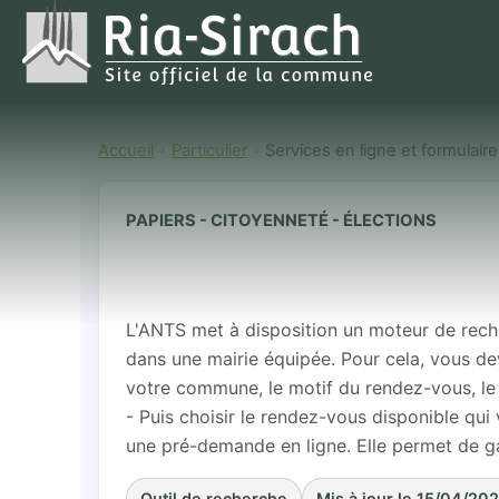
Accueil
Particulier
Services en ligne et formulair
PAPIERS - CITOYENNETÉ - ÉLECTIONS
Rechercher u
demande de p
L'ANTS met à disposition un moteur de rec
dans une mairie équipée. Pour cela, vous de
votre commune, le motif du rendez-vous, l
- Puis choisir le rendez-vous disponible qui 
une pré-demande en ligne. Elle permet de g
Outil de recherche
Mis à jour le 15/04/20