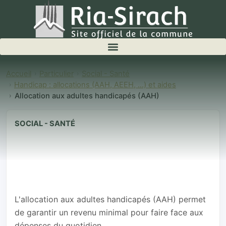
Accueil
Particulier
Social - Santé
Handicap : allocations (AAH, AEEH, ...) et aides
Allocation aux adultes handicapés (AAH)
SOCIAL - SANTÉ
Allocation aux
adultes
handicapés
(AAH)
L'allocation aux adultes handicapés (AAH) permet
de garantir un revenu minimal pour faire face aux
dépenses du quotidien.