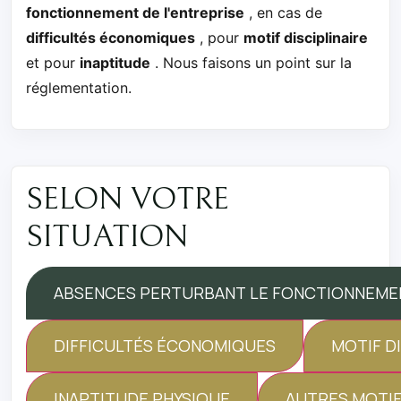
fonctionnement de l'entreprise
, en cas de
difficultés économiques
, pour
motif disciplinaire
et pour
inaptitude
. Nous faisons un point sur la
réglementation.
SELON VOTRE
SITUATION
ABSENCES PERTURBANT LE FONCTIONNEMEN
DIFFICULTÉS ÉCONOMIQUES
MOTIF DI
INAPTITUDE PHYSIQUE
AUTRES MOTI