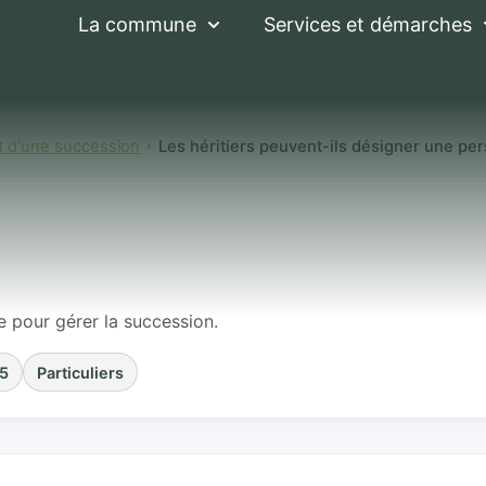
La commune
Services et démarches
 d'une succession
Les héritiers peuvent-ils désigner une pe
peuvent-ils désign
 gérer la successi
e pour gérer la succession.
25
Particuliers