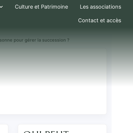
Culture et Patrimoine
Les associations
Contact et accès
rsonne pour gérer la succession ?
er une
on ?