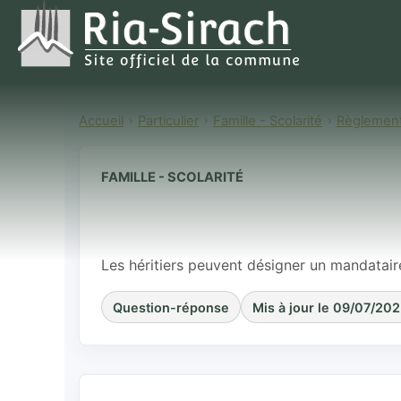
Accueil
Particulier
Famille - Scolarité
Règlement
FAMILLE - SCOLARITÉ
Les héritiers 
personne pour
Les héritiers peuvent désigner un mandatair
Question-réponse
Mis à jour le 09/07/20