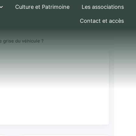
Culture et Patrimoine
Les associations
Contact et accès
e grise du véhicule ?
ique sans la