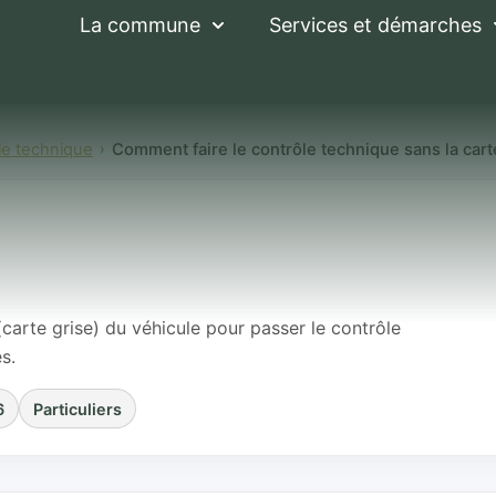
La commune
Services et démarches
le technique
Comment faire le contrôle technique sans la cart
 le contrôle techn
 véhicule ?
(carte grise) du véhicule pour passer le contrôle
s.
6
Particuliers