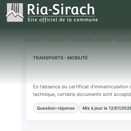
Accueil
Particulier
Transports - Mobilité
Contrô
TRANSPORTS - MOBILITÉ
Comment faire
carte grise du
En l’absence du certificat d’immatriculation 
technique, certains documents sont accepté
Question-réponse
Mis à jour le 12/01/202