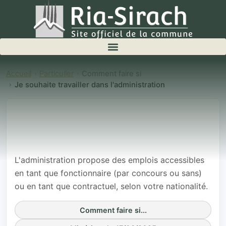
Accueil
Particulier
Comment faire si
Je souhaite travailler dans l'administration
Je souhaite
travailler dans
l'administration
L'administration propose des emplois accessibles
en tant que fonctionnaire (par concours ou sans)
ou en tant que contractuel, selon votre nationalité.
Comment faire si...