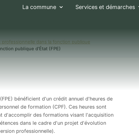
La commune
Services et démarches
 professionnelle dans la fonction publique
ction publique d'État (FPE)
nel de formation 
ique d'État (FPE)
 (FPE) bénéficient d'un crédit annuel d'heures de
ersonnel de formation (CPF). Ces heures sont
ent d'accomplir des formations visant l'acquisition
ences dans le cadre d'un projet d'évolution
ersion professionnelle).