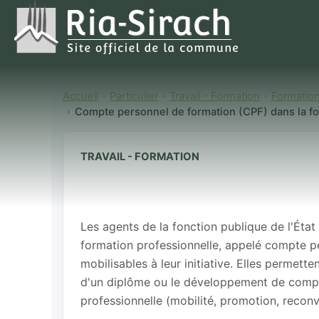
Accueil
Particulier
Travail - Formation
Formation
Compte personnel de formation (CPF) dans la fon
TRAVAIL - FORMATION
Compte person
fonction publ
Les agents de la fonction publique de l'État
formation professionnelle, appelé compte p
mobilisables à leur initiative. Elles permett
d'un diplôme ou le développement de compét
professionnelle (mobilité, promotion, reconv