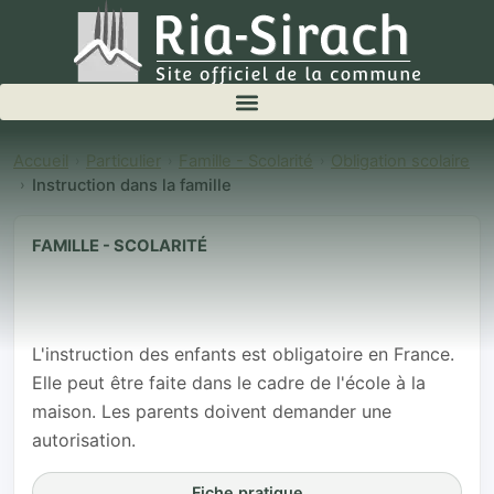
Accueil
Particulier
Famille - Scolarité
Obligation scolaire
Instruction dans la famille
FAMILLE - SCOLARITÉ
Instruction
dans la famille
L'instruction des enfants est obligatoire en France.
Elle peut être faite dans le cadre de l'école à la
maison. Les parents doivent demander une
autorisation.
Fiche pratique