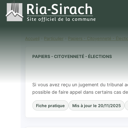
Accueil
Particulier
Papiers - Citoyenneté - Électi
PAPIERS - CITOYENNETÉ - ÉLECTIONS
Faire appel de
d'appel (CAA)
Si vous avez reçu un jugement du tribunal ad
possible de faire appel dans certains cas d
Fiche pratique
Mis à jour le 20/11/2025