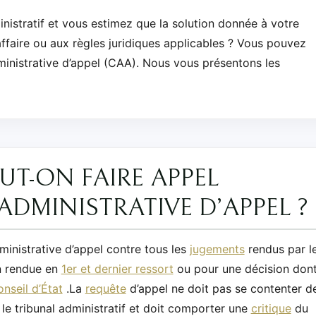
nistratif et vous estimez que la solution donnée à votre
affaire ou aux règles juridiques applicables ? Vous pouvez
inistrative d’appel (CAA). Nous vous présentons les
UT-ON FAIRE APPEL
DMINISTRATIVE D’APPEL ?
inistrative d’appel contre tous les
jugements
rendus par l
n rendue en
1er et dernier ressort
ou pour une décision don
nseil d’État
.La
requête
d’appel ne doit pas se contenter d
e tribunal administratif et doit comporter une
critique
du