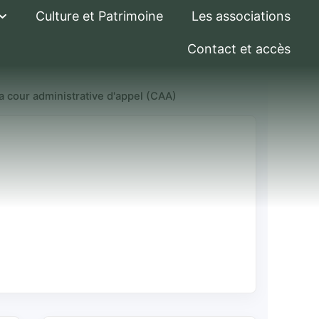
Culture et Patrimoine
Les associations
Contact et accès
la cour administrative d'appel (CAA)
strative