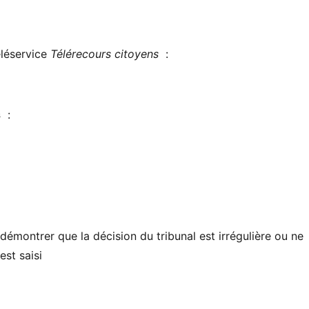
éléservice
Télérecours citoyens
:
s
:
émontrer que la décision du tribunal est irrégulière ou ne
est saisi