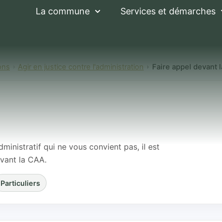
La commune
Services et démarches
ons
Agir en justice contre l'administration
Faire appel devant 
vant la cour admini
ministratif qui ne vous convient pas, il est
evant la CAA.
Particuliers