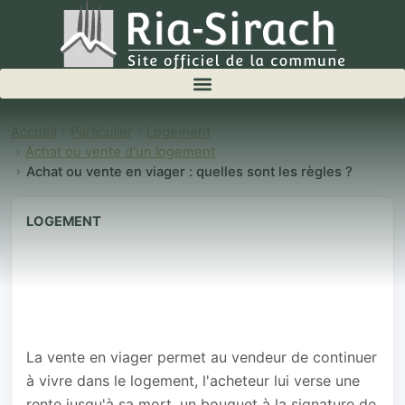
Accueil
Particulier
Logement
Achat ou vente d'un logement
Achat ou vente en viager : quelles sont les règles ?
LOGEMENT
Achat ou vente
en viager :
quelles sont les
règles ?
La vente en viager permet au vendeur de continuer
à vivre dans le logement, l'acheteur lui verse une
rente jusqu'à sa mort, un bouquet à la signature de