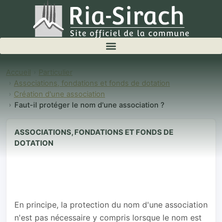
Accueil
Particulier
Associations, fondations et fonds de dotation
Création d'une association
Faut-il protéger le nom d'une association ?
ASSOCIATIONS, FONDATIONS ET FONDS DE
DOTATION
Faut-il protéger
le nom d'une
association ?
En principe, la protection du nom d'une association
n'est pas nécessaire y compris lorsque le nom est