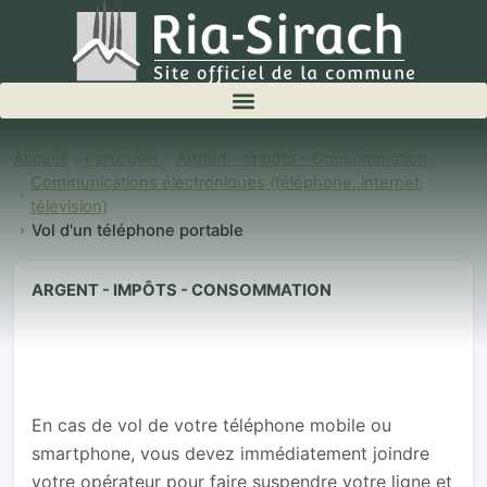
Accueil
Particulier
Argent - Impôts - Consommation
Communications électroniques (téléphone, internet,
télévision)
Vol d'un téléphone portable
ARGENT - IMPÔTS - CONSOMMATION
Vol d'un
téléphone
portable
En cas de vol de votre téléphone mobile ou
smartphone, vous devez immédiatement joindre
votre opérateur pour faire suspendre votre ligne et