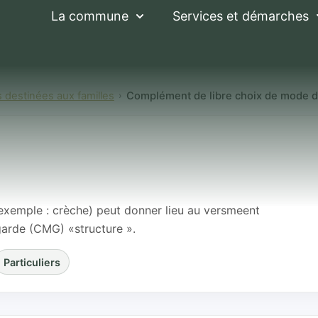
La commune
Services et démarches
s destinées aux familles
Complément de libre choix de mode d
 libre choix de m
ture
(exemple : crèche) peut donner lieu au versmeent
arde (CMG) «structure ».
Particuliers