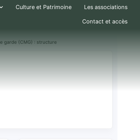
Culture et Patrimoine
Les associations
Contact et accès
e garde (CMG) : structure
ode de garde