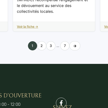
le dévouement au service des
collectivités locales.
Voir la fiche →
Vo
→
1
2
3
…
7
S D’OUVERTURE
:00 - 12:00
SUIVEZ-