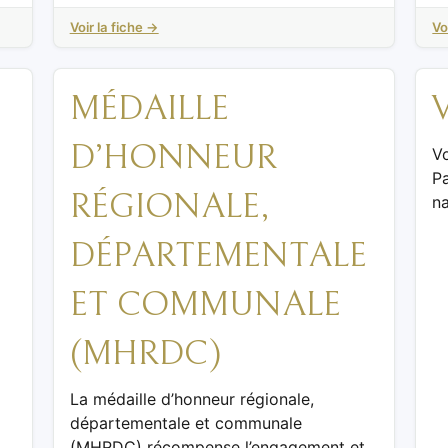
Voir la fiche →
Vo
MÉDAILLE
D’HONNEUR
Vo
Pa
RÉGIONALE,
na
DÉPARTEMENTALE
ET COMMUNALE
(MHRDC)
La médaille d’honneur régionale,
départementale et communale
(MHRDC) récompense l’engagement et