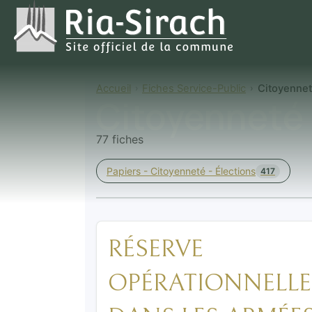
Accueil
Fiches Service-Public
Citoyenne
Citoyenneté
77 fiches
Papiers - Citoyenneté - Élections
417
RÉSERVE
OPÉRATIONNELLE