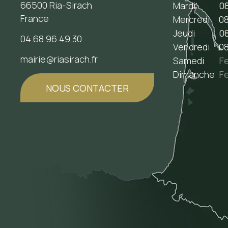
66500 Ria-Sirach
Mardi
08
France
Mercredi
08
Jeudi
08
04.68.96.49.30
Vendredi
08
mairie@riasirach.fr
Samedi
F
Dimanche
F
NOUS CONTACTER