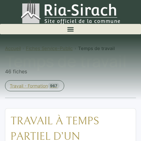
Accueil
Fiches Service-Public
Temps de travail
Temps de travail
46 fiches
Travail - Formation
967
TRAVAIL À TEMPS
PARTIEL D’UN