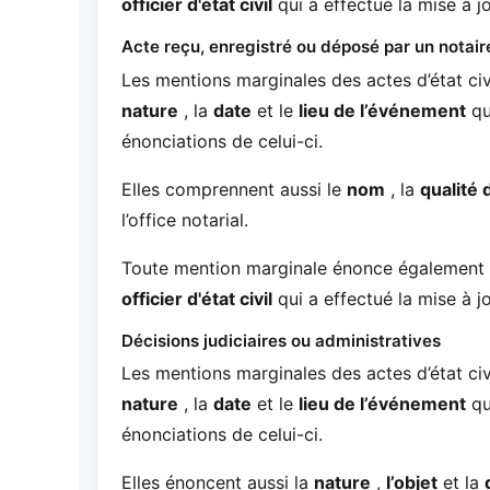
officier d'état civil
qui a effectué la mise à jo
Acte reçu, enregistré ou déposé par un notair
Les mentions marginales des actes d’état civ
nature
, la
date
et le
lieu de l’événement
qui
énonciations de celui-ci.
Elles comprennent aussi le
nom
, la
qualité 
l’office notarial.
Toute mention marginale énonce également
officier d'état civil
qui a effectué la mise à jo
Décisions judiciaires ou administratives
Les mentions marginales des actes d’état civ
nature
, la
date
et le
lieu de l’événement
qui
énonciations de celui-ci.
Elles énoncent aussi la
nature
,
l’objet
et la