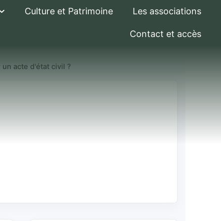
Culture et Patrimoine
Les associations
Contact et accès
n acte d'état civil ?
ale sur un