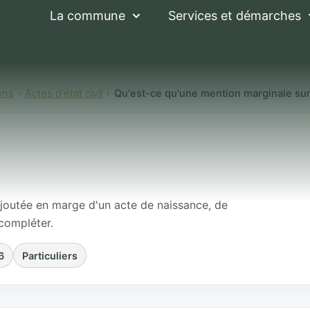
La commune
Services et démarches
ons
Actes d'état civil
Qu'est-ce qu'une mention marginale sur u
une mention margin
il ?
joutée en marge d'un acte de naissance, de
compléter.
6
Particuliers