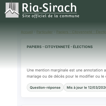
Accueil
Particulier
Papiers - Citoyenneté - Électi
PAPIERS - CITOYENNETÉ - ÉLECTIONS
Qu'est-ce qu'
acte d'état civ
Une mention marginale est une annotation a
mariage ou de décès pour le modifier ou le 
Question-réponse
Mis à jour le 12/03/202