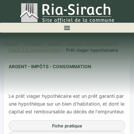
Accueil
Particulier
Argent - Impôts - Consommation
Crédit à la consommation
Prêt viager hypothécaire
ARGENT - IMPÔTS - CONSOMMATION
Prêt viager
hypothécaire
Le prêt viager hypothécaire est un prêt garanti par
une hypothèque sur un bien d'habitation, et dont le
capital est remboursable au décès de l'emprunteur.
Fiche pratique