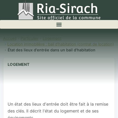
Accueil
Particulier
Logement
Location immobilière : bail d’habitation (contrat de location)
État des lieux d'entrée dans un bail d'habitation
LOGEMENT
État des lieux
d'entrée dans
un bail
d'habitation
Un état des lieux d'entrée doit être fait à la remise
des clés. Il décrit l'état du logement et de ses
équipements.