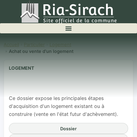
Accueil
Particulier
Logement
Achat ou vente d'un logement
LOGEMENT
Achat ou vente
d'un logement
Ce dossier expose les principales étapes
d'acquisition d'un logement existant ou à
construire (vente en l'état futur d'achèvement).
Dossier