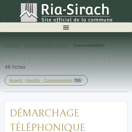
Accueil
Fiches Service-Public
Consommation
Consommation
48 fiches
Argent - Impôts - Consommation
755
DÉMARCHAGE
TÉLÉPHONIQUE