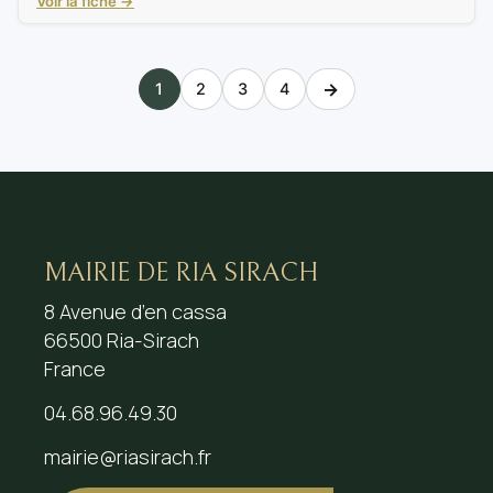
Voir la fiche →
→
1
2
3
4
MAIRIE DE RIA SIRACH
8 Avenue d’en cassa
66500 Ria-Sirach
France
04.68.96.49.30
mairie@riasirach.fr