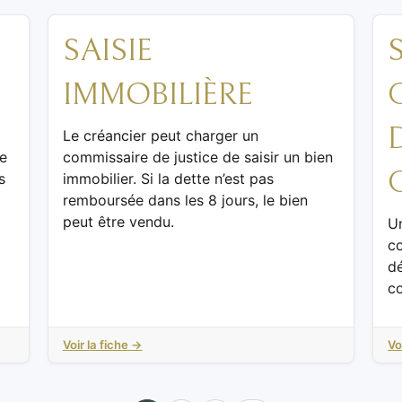
SAISIE
IMMOBILIÈRE
Le créancier peut charger un
ie
commissaire de justice de saisir un bien
s
immobilier. Si la dette n’est pas
remboursée dans les 8 jours, le bien
peut être vendu.
Un
c
dé
co
Voir la fiche →
Vo