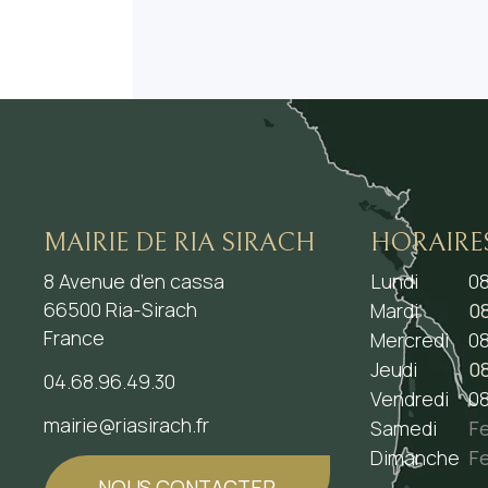
MAIRIE DE RIA SIRACH
HORAIRE
8 Avenue d’en cassa
Lundi
08
66500 Ria-Sirach
Mardi
08
France
Mercredi
08
Jeudi
08
04.68.96.49.30
Vendredi
08
mairie@riasirach.fr
Samedi
F
Dimanche
F
NOUS CONTACTER