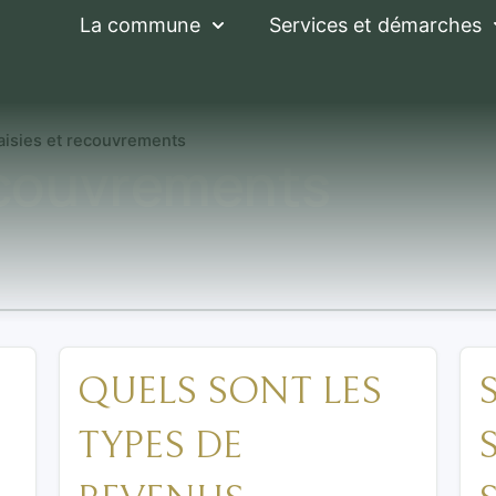
La commune
Services et démarches
aisies et recouvrements
ecouvrements
QUELS SONT LES
TYPES DE