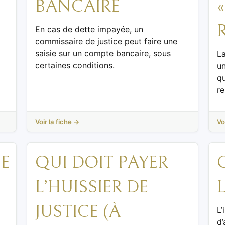
BANCAIRE
En cas de dette impayée, un
commissaire de justice peut faire une
saisie sur un compte bancaire, sous
La
certaines conditions.
un
qu
r
Voir la fiche →
Vo
E
QUI DOIT PAYER
L’HUISSIER DE
JUSTICE (À
L
d’