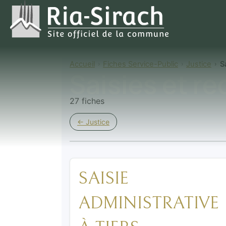
Accueil
Fiches Service-Public
Justice
S
Saisies et r
27 fiches
← Justice
SAISIE
ADMINISTRATIVE